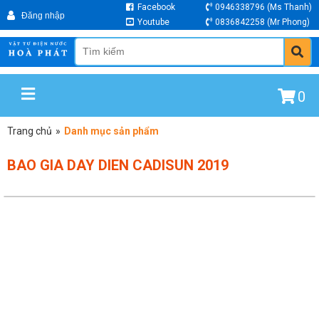
Facebook
0946338796
(Ms Thanh)
Youtube
0836842258
(Mr Phong)
0
Trang chủ
»
Danh mục sản phẩm
BAO GIA DAY DIEN CADISUN 2019