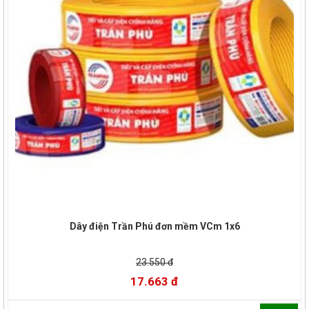
Dây điện Trần Phú đơn mềm VCm 1x6
23.550 đ
17.663 đ