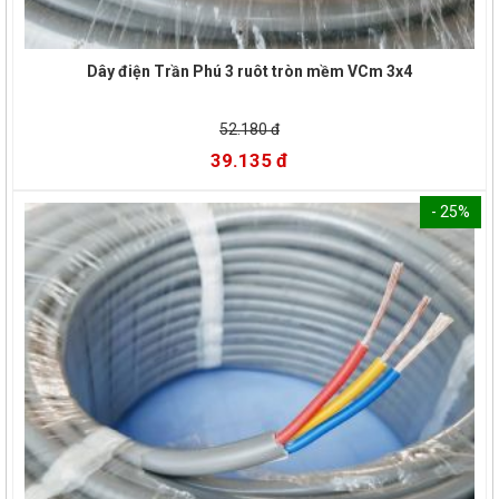
Dây điện Trần Phú 3 ruôt tròn mềm VCm 3x4
52.180 đ
39.135 đ
- 25%