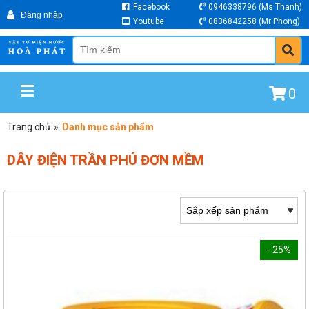
Facebook
0946338796
(Ms Thanh)
Youtube
0836842258
(Mr Phong)
0
Trang chủ
»
Danh mục sản phẩm
DÂY ĐIỆN TRẦN PHÚ ĐƠN MỀM
- 25%