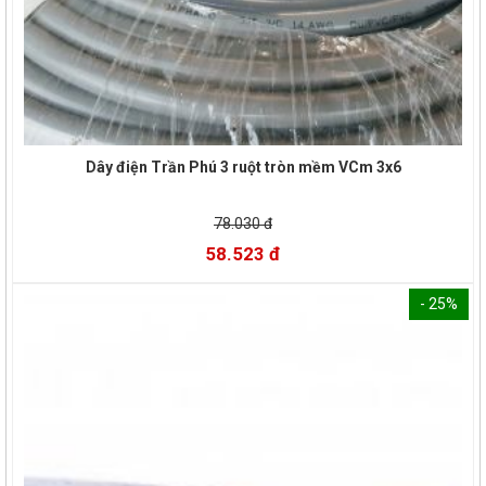
Dây điện Trần Phú 3 ruột tròn mềm VCm 3x6
78.030 đ
58.523 đ
- 25%