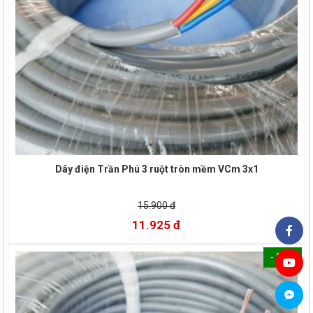
Dây điện Trần Phú 3 ruột tròn mềm VCm 3x1
15.900 đ
11.925 đ
- 25%