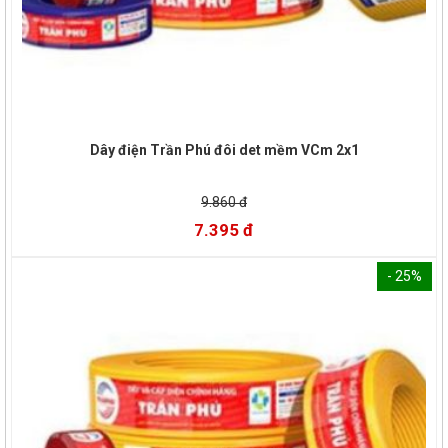
Dây điện Trần Phú đôi det mềm VCm 2x1
9.860 đ
7.395 đ
- 25%