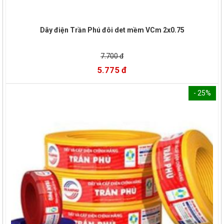
Dây điện Trần Phú đôi det mềm VCm 2x0.75
7.700 đ
5.775 đ
- 25%