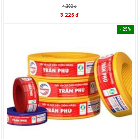
4.300 đ
3.225 đ
- 25%