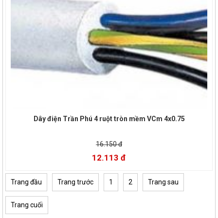
Dây điện Trần Phú 4 ruột tròn mềm VCm 4x0.75
16.150 đ
12.113 đ
Trang đầu
Trang trước
1
2
Trang sau
Trang cuối