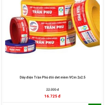
Dây điện Trần Phú đôi det mềm VCm 2x2.5
22.300 đ
16.725 đ