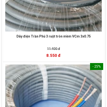
Dây điện Trần Phú 3 ruột tròn mềm VCm 3x0.75
11.400 đ
8.550 đ
- 25%