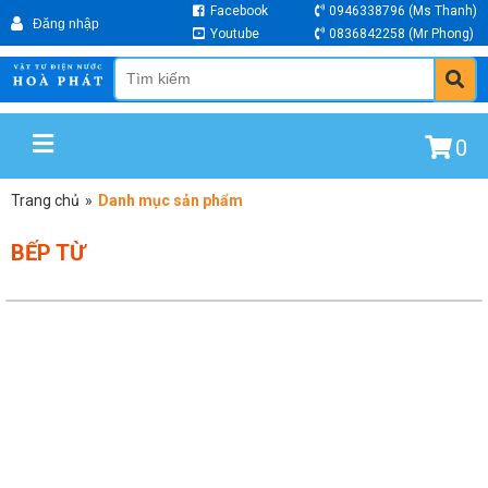
Facebook
0946338796
(Ms Thanh)
Youtube
0836842258
(Mr Phong)
0
Trang chủ
»
Danh mục sản phẩm
BẾP TỪ