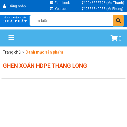
Facebook
0946338796
(Ms Thanh)
Youtube
0836842258
(Mr Phong)
0
Trang chủ
»
Danh mục sản phẩm
GHEN XOẮN HDPE THĂNG LONG