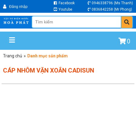
Facebook
0946338796
(Ms Thanh)
Youtube
0836842258
(Mr Phong)
0
Trang chủ
»
Danh mục sản phẩm
CÁP NHÔM VẶN XOẮN CADISUN