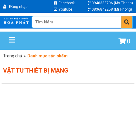
Facebook
0946338796
(Ms Thanh)
Youtube
0836842258
(Mr Phong)
0
Trang chủ
»
Danh mục sản phẩm
VẬT TƯ THIẾT BỊ MẠNG