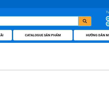
T
ÃI
CATALOGUE SẢN PHẨM
HƯỚNG DẪN M