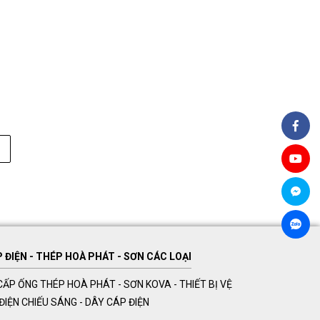
ĐIỆN - THÉP HOÀ PHÁT - SƠN CÁC LOẠI
ẤP ỐNG THÉP HOÀ PHÁT - SƠN KOVA - THIẾT BỊ VỆ
Ị ĐIỆN CHIẾU SÁNG - DÂY CÁP ĐIỆN