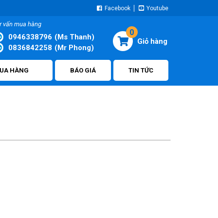
Facebook
Youtube
ư vấn mua hàng
0
0946338796
(Ms Thanh)
0836842258
(Mr Phong)
UA HÀNG
BÁO GIÁ
TIN TỨC