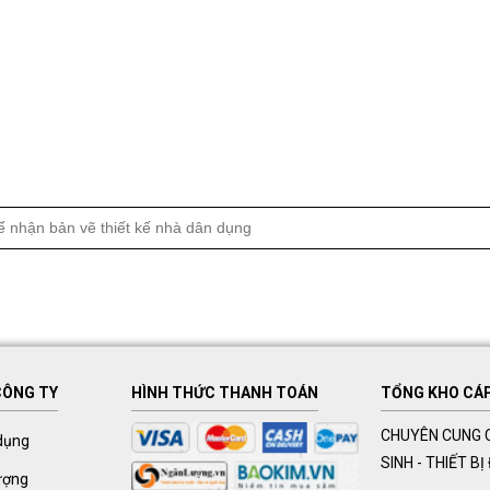
CÔNG TY
HÌNH THỨC THANH TOÁN
TỔNG KHO CÁP 
CHUYÊN CUNG C
dụng
SINH - THIẾT B
ượng