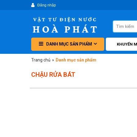
DANH MỤC SẢN PHẨM
KHUYẾN M
Trang chủ
»
Danh mục sản phẩm
CHẬU RỬA BÁT