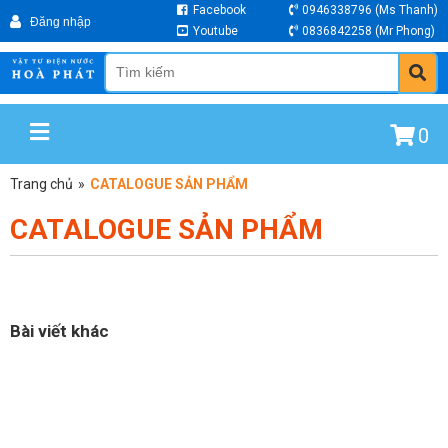
Facebook
0946338796
(Ms Thanh)
Youtube
0836842258
(Mr Phong)
0
Trang chủ
»
CATALOGUE SẢN PHẨM
CATALOGUE SẢN PHẨM
Bài viết khác