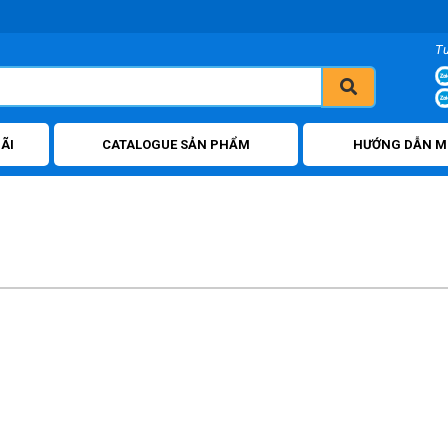
T
ÃI
CATALOGUE SẢN PHẨM
HƯỚNG DẪN M