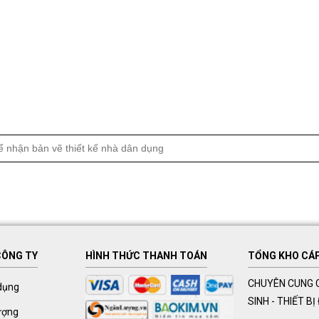
CÔNG TY
HÌNH THỨC THANH TOÁN
TỔNG KHO CÁP 
CHUYÊN CUNG C
dụng
SINH - THIẾT B
ượng