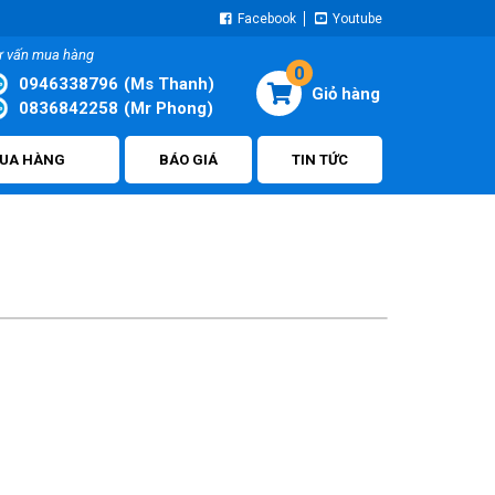
Facebook
Youtube
ư vấn mua hàng
0
0946338796
(Ms Thanh)
0836842258
(Mr Phong)
UA HÀNG
BÁO GIÁ
TIN TỨC