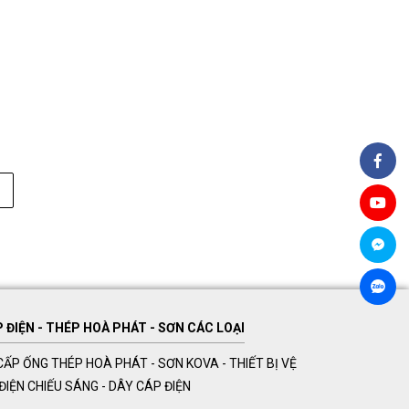
ĐIỆN - THÉP HOÀ PHÁT - SƠN CÁC LOẠI
ẤP ỐNG THÉP HOÀ PHÁT - SƠN KOVA - THIẾT BỊ VỆ
Ị ĐIỆN CHIẾU SÁNG - DÂY CÁP ĐIỆN