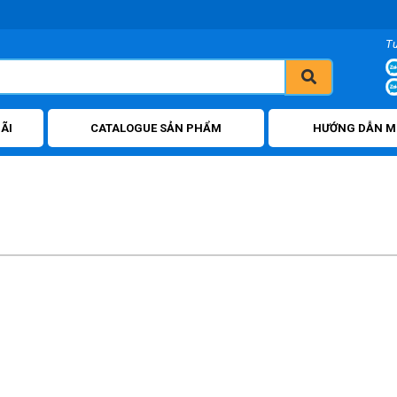
T
ÃI
CATALOGUE SẢN PHẨM
HƯỚNG DẪN M