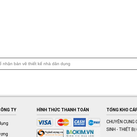
CÔNG TY
HÌNH THỨC THANH TOÁN
TỔNG KHO CÁP 
CHUYÊN CUNG C
dụng
SINH - THIẾT B
ượng