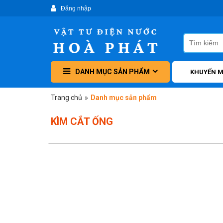
DANH MỤC SẢN PHẨM
KHUYẾN M
Trang chủ
»
Danh mục sản phẩm
KÌM CẮT ỐNG