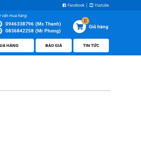
Facebook
Youtube
ư vấn mua hàng
0
0946338796
(Ms Thanh)
0836842258
(Mr Phong)
UA HÀNG
BÁO GIÁ
TIN TỨC