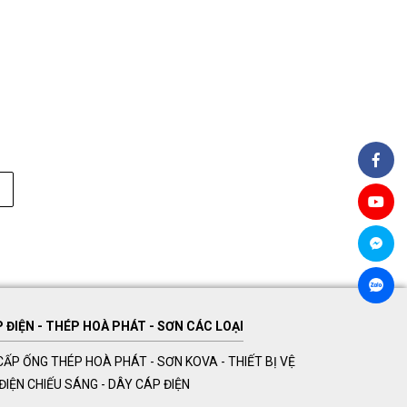
ĐIỆN - THÉP HOÀ PHÁT - SƠN CÁC LOẠI
ẤP ỐNG THÉP HOÀ PHÁT - SƠN KOVA - THIẾT BỊ VỆ
Ị ĐIỆN CHIẾU SÁNG - DÂY CÁP ĐIỆN