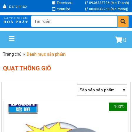
Facebook
0946338796
(Ms Thanh)
Youtube
0836842258
(Mr Phong)
0
Trang chủ
»
Danh mục sản phẩm
QUẠT THÔNG GIÓ
- 100%