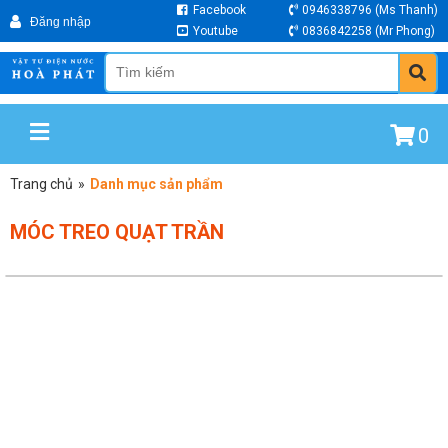
Facebook
0946338796
(Ms Thanh)
Youtube
0836842258
(Mr Phong)
0
Trang chủ
»
Danh mục sản phẩm
MÓC TREO QUẠT TRẦN