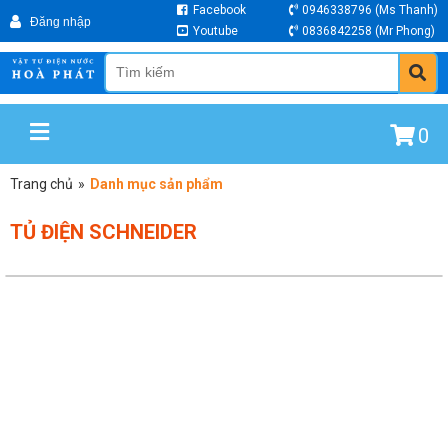
Facebook
0946338796
(Ms Thanh)
Youtube
0836842258
(Mr Phong)
0
Trang chủ
»
Danh mục sản phẩm
TỦ ĐIỆN SCHNEIDER