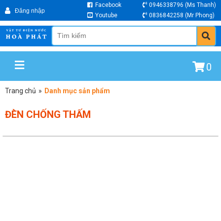
Facebook
0946338796
(Ms Thanh)
Youtube
0836842258
(Mr Phong)
0
Trang chủ
»
Danh mục sản phẩm
ĐÈN CHỐNG THẤM