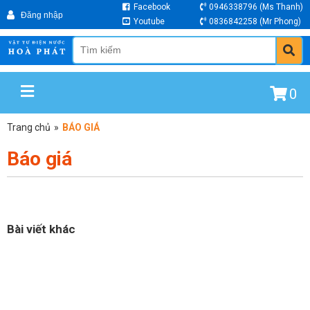
Facebook
0946338796
(Ms Thanh)
Youtube
0836842258
(Mr Phong)
0
Trang chủ
»
BÁO GIÁ
Báo giá
Bài viết khác