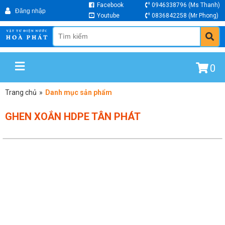
Facebook
0946338796
(Ms Thanh)
Youtube
0836842258
(Mr Phong)
0
Trang chủ
»
Danh mục sản phẩm
GHEN XOẮN HDPE TÂN PHÁT