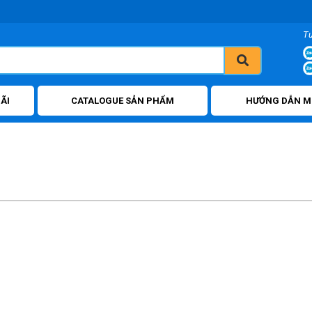
T
ÃI
CATALOGUE SẢN PHẨM
HƯỚNG DẪN M