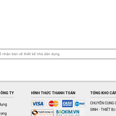
CÔNG TY
HÌNH THỨC THANH TOÁN
TỔNG KHO CÁP 
CHUYÊN CUNG C
dụng
SINH - THIẾT B
ượng