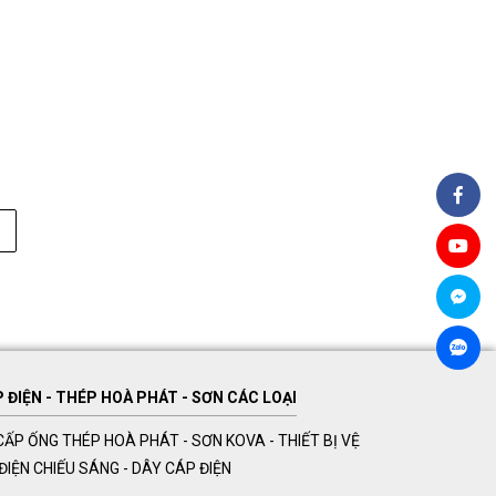
ĐIỆN - THÉP HOÀ PHÁT - SƠN CÁC LOẠI
ẤP ỐNG THÉP HOÀ PHÁT - SƠN KOVA - THIẾT BỊ VỆ
Ị ĐIỆN CHIẾU SÁNG - DÂY CÁP ĐIỆN