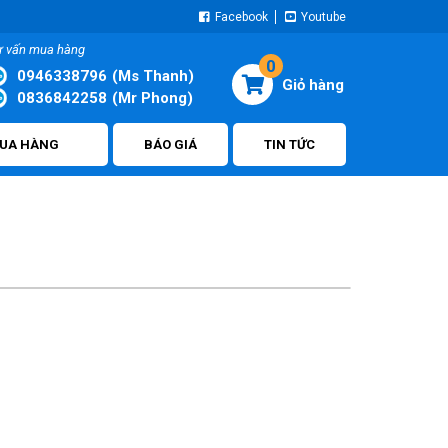
Facebook
Youtube
ư vấn mua hàng
0
0946338796
(Ms Thanh)
0836842258
(Mr Phong)
UA HÀNG
BÁO GIÁ
TIN TỨC