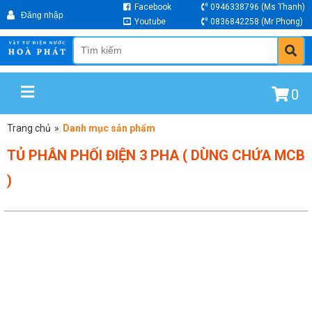
Facebook
0946338796
(Ms Thanh)
Youtube
0836842258
(Mr Phong)
0
Trang chủ
»
Danh mục sản phẩm
TỦ PHÂN PHỐI ĐIỆN 3 PHA ( DÙNG CHỨA MCB
)