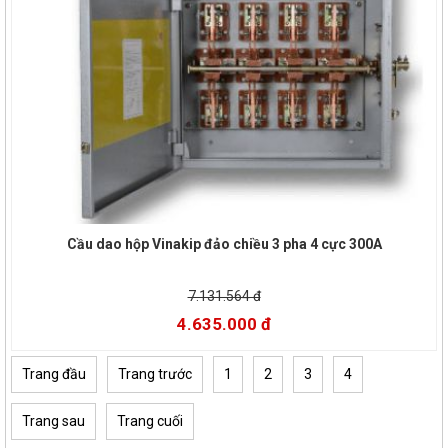
Cầu dao hộp Vinakip đảo chiều 3 pha 4 cực 300A
7.131.564 đ
4.635.000 đ
Trang đầu
Trang trước
1
2
3
4
Trang sau
Trang cuối