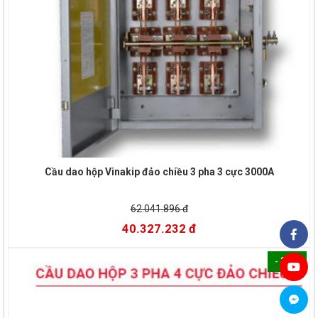
Cầu dao hộp Vinakip đảo chiều 3 pha 3 cực 3000A
62.041.896 đ
40.327.232 đ
- 35%