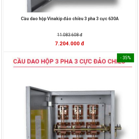
Cầu dao hộp Vinakip đảo chiều 3 pha 3 cực 630A
11.083.608 đ
7.204.000 đ
- 35%