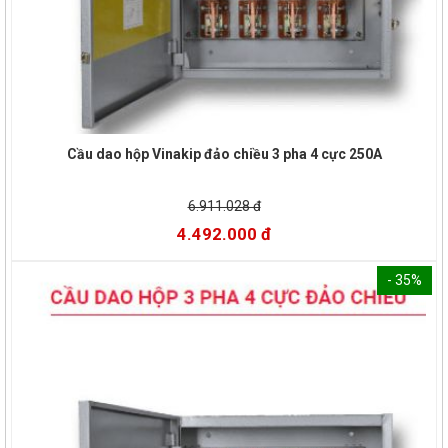
Cầu dao hộp Vinakip đảo chiều 3 pha 4 cực 250A
6.911.028 đ
4.492.000 đ
- 35%