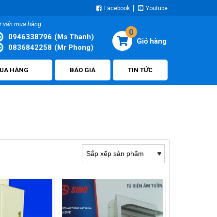
Facebook
Youtube
ư vấn mua hàng
0
0946338796
(Ms Thanh)
0836842258
(Mr Phong)
UA HÀNG
BÁO GIÁ
TIN TỨC