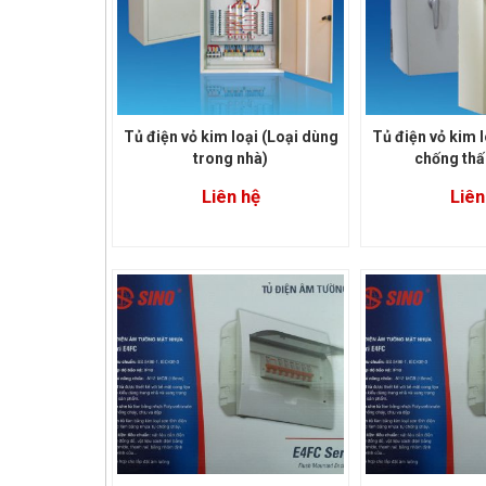
Tủ điện vỏ kim loại (Loại dùng
Tủ điện vỏ kim l
trong nhà)
chống th
Liên hệ
Liên