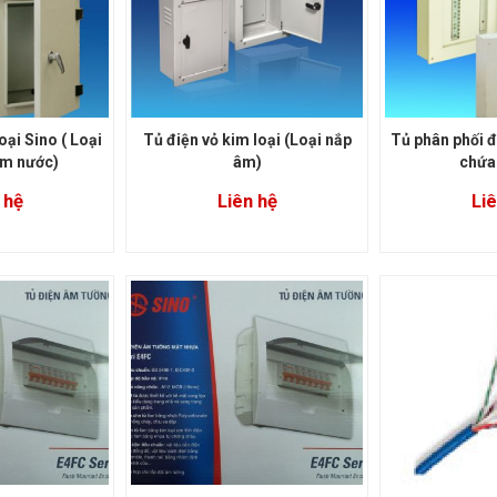
oại Sino ( Loại
Tủ điện vỏ kim loại (Loại nắp
Tủ phân phối đ
ấm nước)
âm)
chứa
 hệ
Liên hệ
Liê