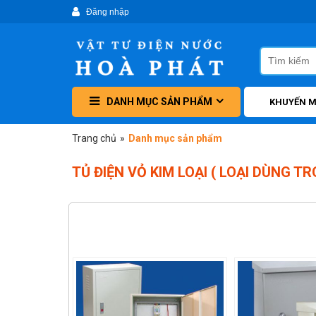
DANH MỤC SẢN PHẨM
KHUYẾN M
Trang chủ
»
Danh mục sản phẩm
TỦ ĐIỆN VỎ KIM LOẠI ( LOẠI DÙNG T