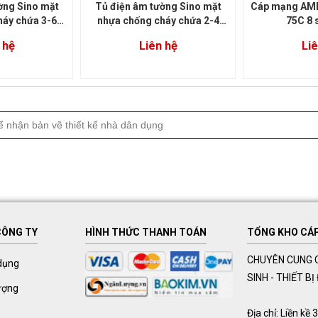
ờng Sino mặt
Tủ điện âm tường Sino mặt
Cáp mạng AMP
háy chứa 3-6
nhựa chống cháy chứa 2-4
75C 8 
4FC 3/6)
module (E4FC 2/4)
 hệ
Liên hệ
Liê
CÔNG TY
HÌNH THỨC THANH TOÁN
TỔNG KHO CÁP 
CHUYÊN CUNG C
dụng
SINH - THIẾT B
ượng
Địa chỉ: Liền k