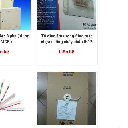
iện 3 pha ( dùng
Tủ điện âm tường Sino mặt
 MCB )
nhựa chống cháy chứa 8-12
module (E4FC 8/12)
n hệ
Liên hệ