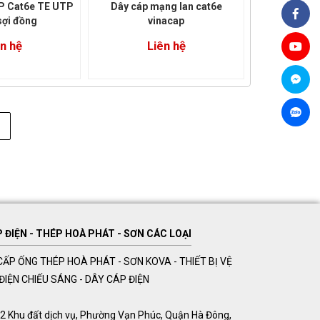
 Cat6e TE UTP
Dây cáp mạng lan cat6e
sợi đồng
vinacap
n hệ
Liên hệ
ĐIỆN - THÉP HOÀ PHÁT - SƠN CÁC LOẠI
ẤP ỐNG THÉP HOÀ PHÁT - SƠN KOVA - THIẾT BỊ VỆ
Ị ĐIỆN CHIẾU SÁNG - DÂY CÁP ĐIỆN
ề 32 Khu đất dịch vụ, Phường Vạn Phúc, Quận Hà Đông,