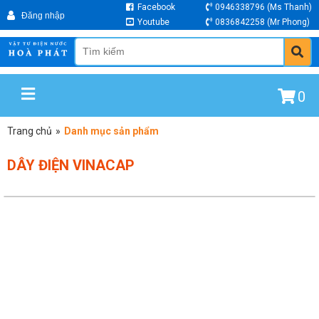
Facebook
0946338796
(Ms Thanh)
Youtube
0836842258
(Mr Phong)
0
Trang chủ
»
Danh mục sản phẩm
DÂY ĐIỆN VINACAP