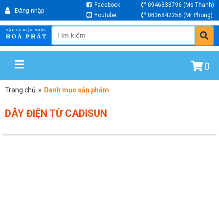
Facebook
0946338796
(Ms Thanh)
Youtube
0836842258
(Mr Phong)
0
Trang chủ
»
Danh mục sản phẩm
DÂY ĐIỆN TỪ CADISUN