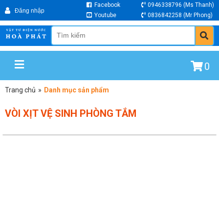
Facebook
0946338796
(Ms Thanh)
Youtube
0836842258
(Mr Phong)
0
Trang chủ
»
Danh mục sản phẩm
VÒI XỊT VỆ SINH PHÒNG TẮM