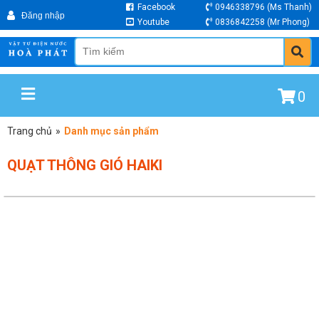
Facebook
0946338796
(Ms Thanh)
Youtube
0836842258
(Mr Phong)
0
Trang chủ
»
Danh mục sản phẩm
QUẠT THÔNG GIÓ HAIKI