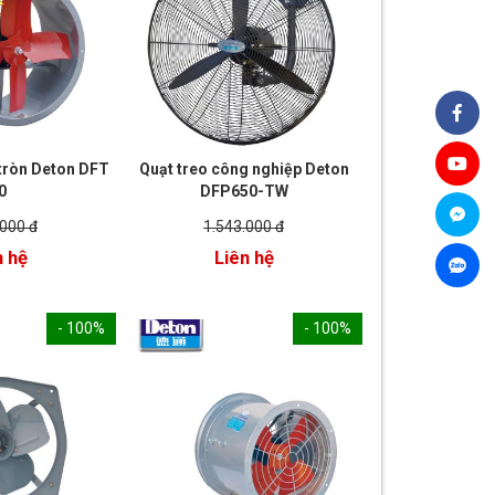
 tròn Deton DFT
Quạt treo công nghiệp Deton
0
DFP650-TW
.000 đ
1.543.000 đ
n hệ
Liên hệ
- 100%
- 100%