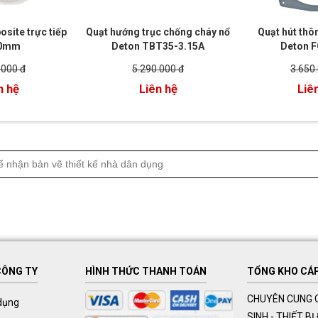
site trực tiếp
Quạt hướng trục chống cháy nổ
Quạt hút thô
0mm
Deton TBT35-3.15A
Deton 
.000 đ
5.290.000 đ
3.650
n hệ
Liên hệ
Liê
CÔNG TY
HÌNH THỨC THANH TOÁN
TỔNG KHO CÁP 
CHUYÊN CUNG C
dụng
SINH - THIẾT B