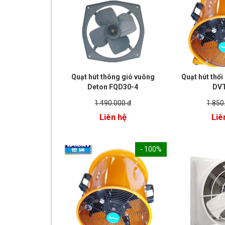
Quạt hút thông gió vuông
Quạt hút thổi
Deton FQD30-4
DVT
1.490.000 đ
1.850
Liên hệ
Liê
- 100%