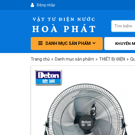
DANH MỤC SẢN PHẨM
KHUYẾN M
Trang chủ
»
Danh mục sản phẩm
»
THIẾT BỊ ĐIỆN
»
Qu