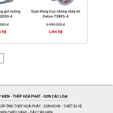
ng gió vuông
Quạt đồng trục chống cháy nổ
FQD50-4
Deton TSBF5-4
.000 đ
6.990.000 đ
n hệ
Liên hệ
ĐIỆN - THÉP HOÀ PHÁT - SƠN CÁC LOẠI
ẤP ỐNG THÉP HOÀ PHÁT - SƠN KOVA - THIẾT BỊ VỆ
Ị ĐIỆN CHIẾU SÁNG - DÂY CÁP ĐIỆN