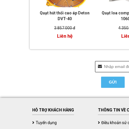
Quạt hút thổi cao áp Deton
Quạt loa compo
DVT-40
106
3.857.000 đ
4.350
Liên hệ
Liê
HỖ TRỢ KHÁCH HÀNG
THÔNG TIN VỀ 
Tuyển dụng
Điều khoản sử 