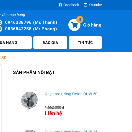
Facebook
Youtube
ư vấn mua hàng
0
0946338796
(Ms Thanh)
0836842258
(Mr Phong)
UA HÀNG
BÁO GIÁ
TIN TỨC
 50
SẢN PHẨM NỔI BẬT
Quạt treo tường Deton DHW 50
1.552.000 đ
Liên hệ
Quạt treo tường Deton DHW 45