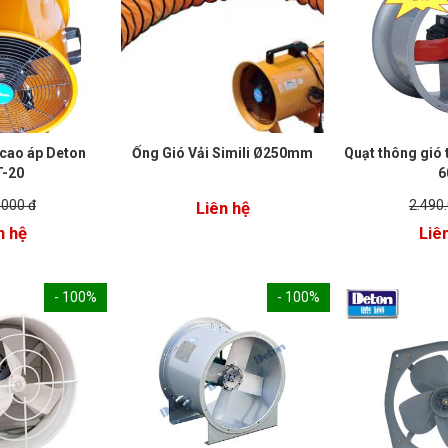
 cao áp Deton
Ống Gió Vải Simili Ø250mm
Quạt thông gió
-20
6
.000 đ
2.490
Liên hệ
n hệ
Liê
- 100%
- 100%