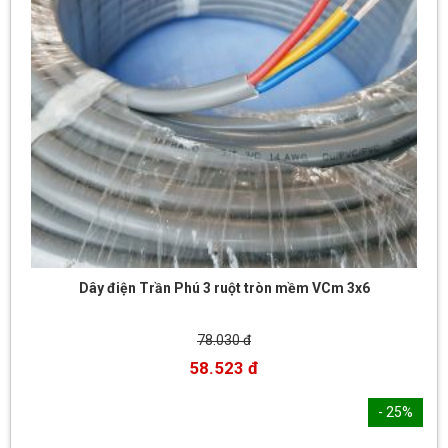
Dây điện Trần Phú 3 ruột tròn mềm VCm 3x6
78.030 đ
58.523 đ
- 25%