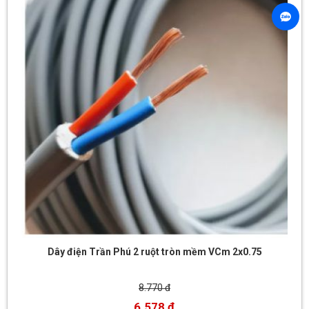
Dây điện Trần Phú 2 ruột tròn mềm VCm 2x0.75
8.770 đ
6.578 đ