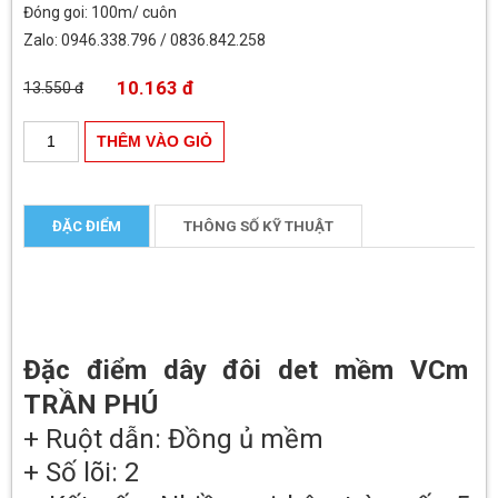
Đóng goi: 100m/ cuôn
Zalo: 0946.338.796 / 0836.842.258
10.163 đ
13.550 đ
ĐẶC ĐIỂM
THÔNG SỐ KỸ THUẬT
Đặc điểm dây đôi det mềm VCm
TRẦN PHÚ
+ Ruột dẫn: Đồng ủ mềm
+ Số lõi: 2