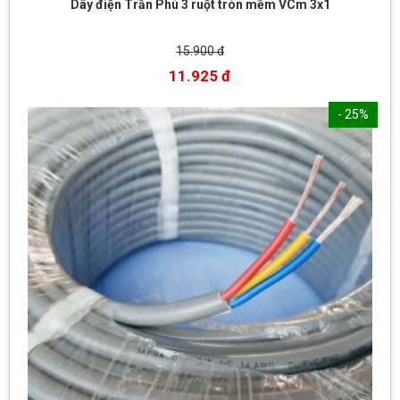
Dây điện Trần Phú 3 ruột tròn mềm VCm 3x1
15.900 đ
11.925 đ
- 25%