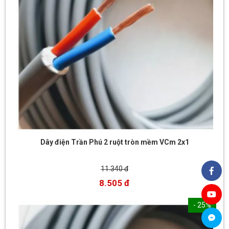
Dây điện Trần Phú 2 ruột tròn mềm VCm 2x1
11.340 đ
8.505 đ
- 25%