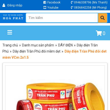
Facebook
0946338796
(Ms Thanh)
Youtube
0836842258
(Mr Phong)
0
Trang chủ
»
Danh mục sản phẩm
»
DÂY ĐIỆN
»
Dây điện Trần
Phú
»
Dây điện Trần Phú đôi mềm dẹt
»
Dây điện Trần Phú đôi det
mềm VCm 2x1.5