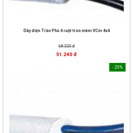
Dây điện Trần Phú 4 ruột tròn mềm VCm 4x4
68.320 đ
51.240 đ
- 25%