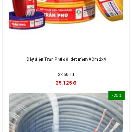
Dây điện Trần Phú đôi det mềm VCm 2x4
33.500 đ
25.125 đ
- 25%