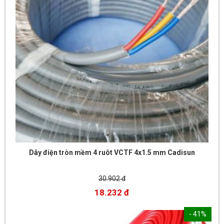
Dây điện tròn mềm 4 ruôt VCTF 4x1.5 mm Cadisun
30.902 đ
18.232 đ
- 41%