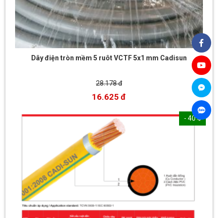
Dây điện tròn mềm 5 ruôt VCTF 5x1 mm Cadisun
28.178 đ
16.625 đ
- 40%