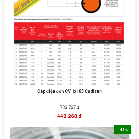
Cáp điện đơn CV 1x185 Cadisun
733.767 đ
440.260 đ
- 41%