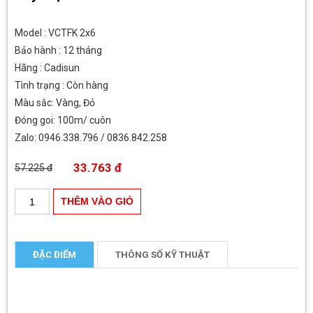
Model : VCTFK 2x6
Bảo hành : 12 tháng
Hãng : Cadisun
Tình trạng : Còn hàng
Màu sắc: Vàng, Đỏ
Đóng goi: 100m/ cuôn
Zalo: 0946.338.796 / 0836.842.258
33.763 đ
57.225 đ
ĐẶC ĐIỂM
THÔNG SỐ KỸ THUẬT