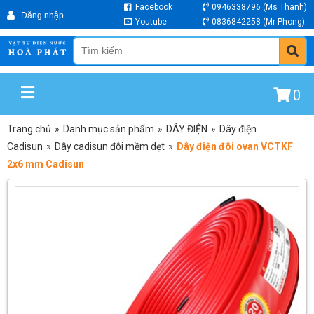
Facebook
0946338796
(Ms Thanh)
Youtube
0836842258
(Mr Phong)
0
Trang chủ
»
Danh mục sản phẩm
»
DÂY ĐIỆN
»
Dây điện
Cadisun
»
Dây cadisun đôi mềm dẹt
»
Dây điện đôi ovan VCTKF
2x6 mm Cadisun