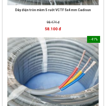
Dây điện tròn mềm 5 ruôt VCTF 5x4 mm Cadisun
98.474 đ
58.100 đ
- 41%