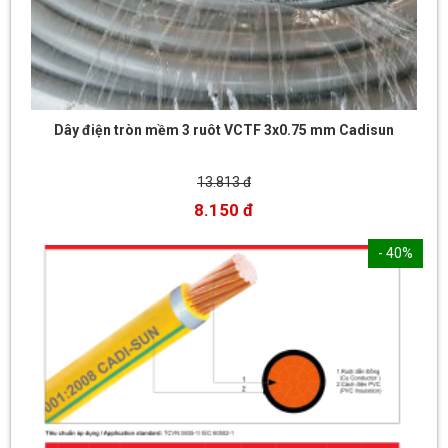
Dây điện tròn mềm 3 ruôt VCTF 3x0.75 mm Cadisun
13.813 đ
8.150 đ
- 40%