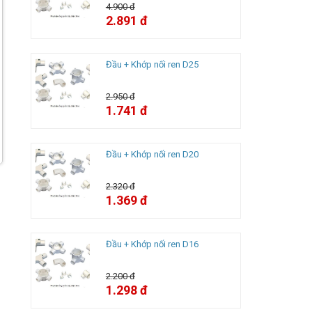
4.900 đ
2.891 đ
Đầu + Khớp nối ren D25
2.950 đ
1.741 đ
Đầu + Khớp nối ren D20
2.320 đ
1.369 đ
Đầu + Khớp nối ren D16
2.200 đ
1.298 đ