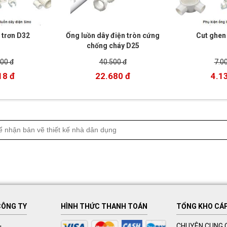
 trơn D32
Ống luồn dây điện tròn cứng
Cut ghen
chống cháy D25
00 đ
40.500 đ
7.0
18 đ
22.680 đ
4.1
CÔNG TY
HÌNH THỨC THANH TOÁN
TỔNG KHO CÁP 
CHUYÊN CUNG C