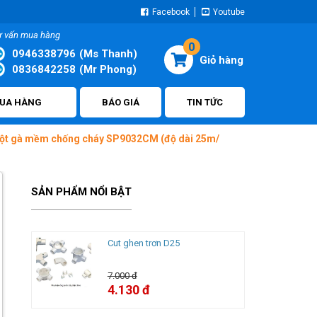
Facebook
Youtube
ư vấn mua hàng
0
0946338796
(Ms Thanh)
0836842258
(Mr Phong)
UA HÀNG
BÁO GIÁ
TIN TỨC
ột gà mềm chống cháy SP9032CM (độ dài 25m/
SẢN PHẨM NỔI BẬT
Cut ghen trơn D25
7.000 đ
4.130 đ