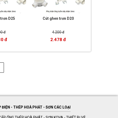
 trơn D25
Cút ghen trơn D20
00 đ
4.200 đ
30 đ
2.478 đ
ĐIỆN - THÉP HOÀ PHÁT - SƠN CÁC LOẠI
ẤP ỐNG THÉP HOÀ PHÁT - SƠN KOVA - THIẾT BỊ VỆ