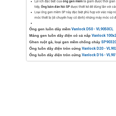
Lợi ích đặc biệt của
ống gen mềm
là giảm được thời gian 
tiếp,
Ống luồn đàn hồi SP
được thiết kế để dùng lẫn với cá
Loại ống gen mềm SP này đặc biệt phù hợp với việc nắp n
móc thiết bị (di chuyển hay cố định) những máy móc có đ
Ống gen luồn dây mềm
Vanlock D50 - VL9050CL
Máng gen luồn dây điện có cả nắp
Vanlock 100x
Ghen ruột gà, loại gen mềm chống cháy
SP9032
Ống luồn dây điện tròn cứng
Vanlock D20 - VL90
Ống luồn dây điện tròn cứng
Vanlock D16 - VL90