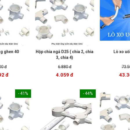
g ghen 40
Hộp chia ngả D25 ( chia 2, chia
Lò xo uố
3, chia 4)
00 đ
6.880 đ
73.5
92 đ
4.059 đ
43.3
- 41%
- 44%