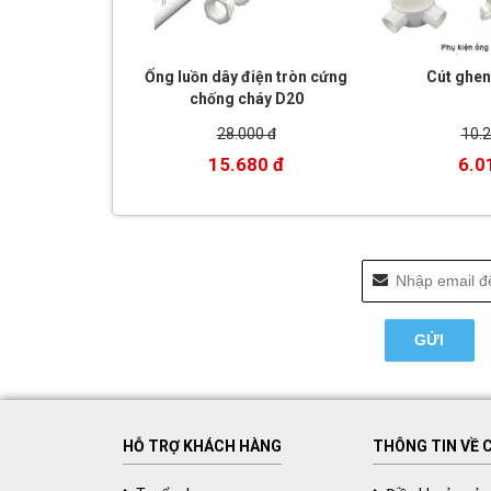
Ống luồn dây điện tròn cứng
Cút ghen
chống cháy D20
28.000 đ
10.2
15.680 đ
6.0
HỖ TRỢ KHÁCH HÀNG
THÔNG TIN VỀ 