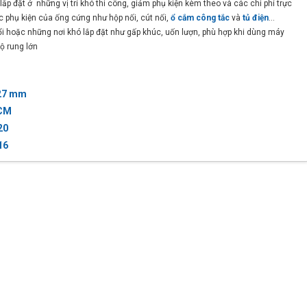
lắp đặt ở những vị trí khó thi công, giảm phụ kiện kèm theo và các chi phí trực
c phụ kiện của ống cứng như hộp nối, cút nối,
ổ cắm công tắc
và
tủ điện
...
ổi hoặc những nơi khó lắp đặt như gấp khúc, uốn lượn, phù hợp khi dùng máy
ộ rung lớn
27 mm
CM
20
16