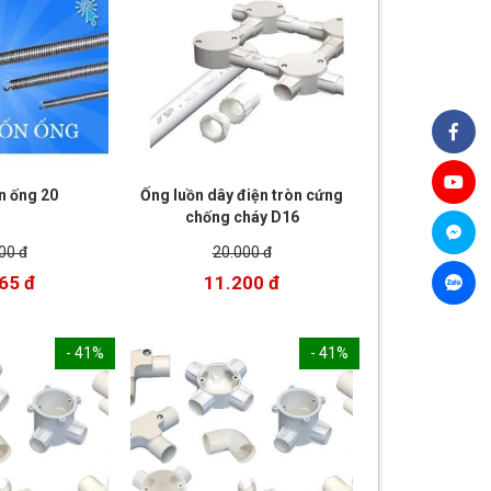
n ống 20
Ống luồn dây điện tròn cứng
chống cháy D16
00 đ
20.000 đ
65 đ
11.200 đ
- 41%
- 41%