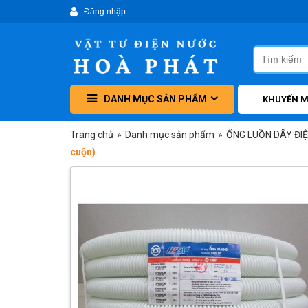
DANH MỤC SẢN PHẨM
KHUYẾN M
Trang chủ
»
Danh mục sản phẩm
»
ỐNG LUỒN DÂY ĐI
cuộn)