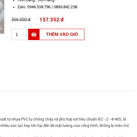
Zalo: 0946.338.796 / 0836.842.258
157.352 đ
356.000 đ
uất từ nhựa PVC tự chống cháy và phù hợp với tiêu chuẩn IEC - 2 - 4/405, là
nhiều sức lực hay tổn hại đến bề mặt tường của công trình, không bị méo mó