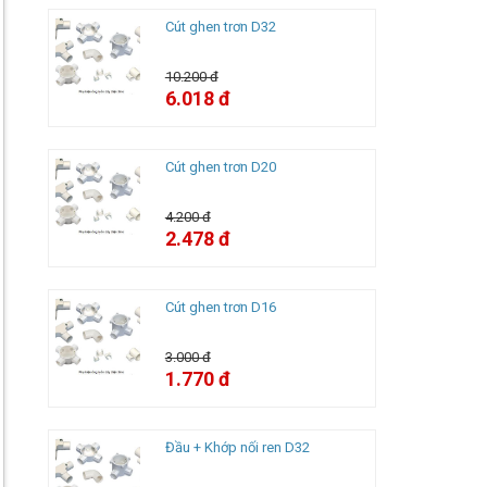
Cút ghen trơn D32
10.200 đ
6.018 đ
Cút ghen trơn D20
4.200 đ
2.478 đ
Cút ghen trơn D16
3.000 đ
1.770 đ
Đầu + Khớp nối ren D32