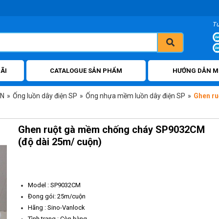
T
ÃI
CATALOGUE SẢN PHẨM
HƯỚNG DẪN M
ỆN
»
Ống luồn dây điện SP
»
Ống nhựa mềm luồn dây điện SP
»
Ghen ru
Ghen ruột gà mềm chống cháy SP9032CM
(độ dài 25m/ cuộn)
Model : SP9032CM
Đong gói: 25m/cuộn
Hãng : Sino-Vanlock
Tình trạng : Còn hàng