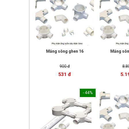
Măng sông ghen 16
Măng sôn
900 đ
8.8
531 đ
5.1
- 44%