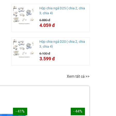
Hộp chia ngả D25 ( chia 2, chia
3, chia 4)
6.880 đ
4.059 đ
Hộp chia ngả D20 ( chia 2, chia
3, chia 4)
6.100 đ
3.599 đ
Xem tất cả >>
- 41%
- 44%