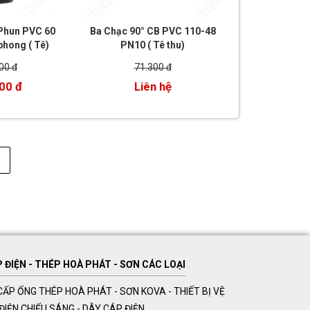
 Phun PVC 60
Ba Chạc 90° CB PVC 110-48
phong ( Tê)
PN10 ( Tê thu)
00 đ
71.300 đ
00 đ
Liên hệ
ĐIỆN - THÉP HOÀ PHÁT - SƠN CÁC LOẠI
ẤP ỐNG THÉP HOÀ PHÁT - SƠN KOVA - THIẾT BỊ VỆ
Ị ĐIỆN CHIẾU SÁNG - DÂY CÁP ĐIỆN