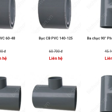
VC 60-48
Bạc CB PVC 140-125
Ba chạc 90° P
00 đ
60.700 đ
45.1
n hệ
Liên hệ
Liê