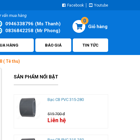
Facebook
Youtube
ư vấn mua hàng
0
0946338796
(Ms Thanh)
0836842258
(Mr Phong)
UA HÀNG
BÁO GIÁ
TIN TỨC
 ( Tê thu)
SẢN PHẨM NỔI BẬT
Bạc CB PVC 315-280
519.700 đ
Liên hệ
Bạc CB PVC 315-250