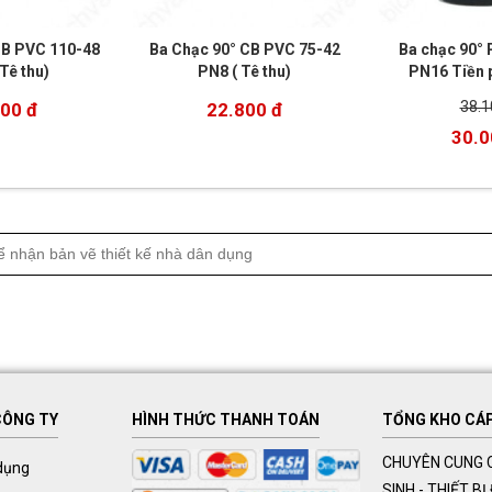
CB PVC 110-48
Ba Chạc 90° CB PVC 75-42
Ba chạc 90°
Tê thu)
PN8 ( Tê thu)
PN16 Tiền 
38.1
00 đ
22.800 đ
30.0
CÔNG TY
HÌNH THỨC THANH TOÁN
TỔNG KHO CÁP 
CHUYÊN CUNG C
dụng
SINH - THIẾT B