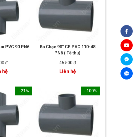
hun PVC 90 PN6
Ba Chạc 90° CB PVC 110-48
PN6 ( Tê thu)
00 đ
46.500 đ
n hệ
Liên hệ
- 21%
- 100%