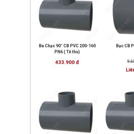
Ba Chạc 90° CB PVC 200-160
Bạc CB P
PN6 ( Tê thu)
9.6
433.900 đ
Liê