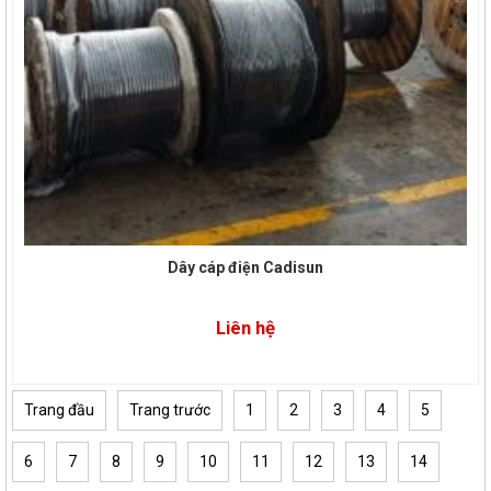
Dây cáp điện Cadisun
Liên hệ
Trang đầu
Trang trước
1
2
3
4
5
6
7
8
9
10
11
12
13
14