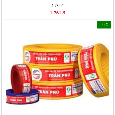
1.785 đ
1.761 đ
- 25%