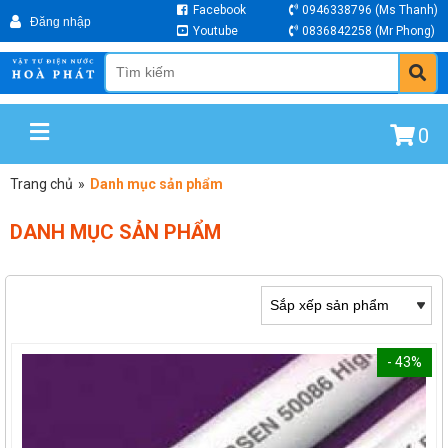
Facebook
0946338796
(Ms Thanh)
Youtube
0836842258
(Mr Phong)
0
Trang chủ
»
Danh mục sản phẩm
DANH MỤC SẢN PHẨM
- 43%