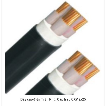
Dây cáp điện Trần Phú, Cáp treo CXV 2x25