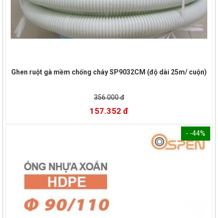
Ghen ruột gà mềm chống cháy SP9032CM (độ dài 25m/ cuộn)
356.000 đ
157.352 đ
- -44%