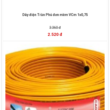
Dây điện Trần Phú đơn mềm VCm 1x0,75
3.360 đ
2.520 đ